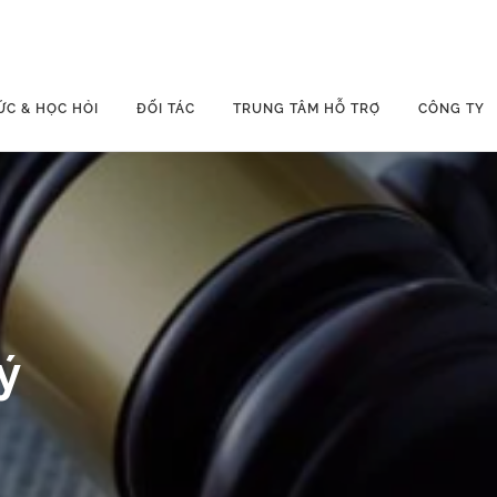
ỨC & HỌC HỎI
ĐỐI TÁC
TRUNG TÂM HỖ TRỢ
CÔNG TY
ý