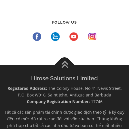
FOLLOW US
Hirose Solutions Limited
Registered Address:
The Colony House, No.41 Nevis Street,
P.O. Box W916, Saint John, Antigua and Barbuda
Company Registration Number:
17746
Tất cả các sản phẩm tài chính được giao dịch theo tỷ lệ ký quỹ
đều có mức độ rủi ro cao đối với vốn của bạn. Chúng không
phù hợp cho tất cả các nhà đầu tư và bạn có thể mất nhiều