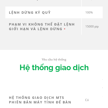
LỆNH DỪNG KÝ QUỸ
100%
PHẠM VI KHÔNG THỂ ĐẶT LỆNH
15000 pip
GIỚI HẠN VÀ LỆNH DỪNG
*
Yêu cầu hệ thống
Hệ thống giao dịch
Tải
Hệ 
Win
※Để
HỆ THỐNG GIAO DỊCH MT5
Có
bạn
PHIÊN BẢN MÁY TÍNH ĐỂ BÀN