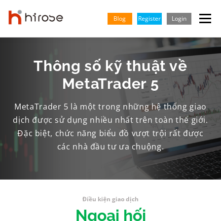
Skip
to
Blog
Register
Login
Menu
content
GIAO DỊCH
THỊ TRƯỜNG
KIẾN THỨC & HỌC HỎI
Thông số kỹ thuật về
MetaTrader 5
ĐỐI TÁC
TRUNG TÂM HỖ TRỢ
CÔNG TY
TIẾNG VIỆT
MetaTrader 5 là một trong những hệ thống giao
dịch được sử dụng nhiều nhất trên toàn thế giới.
English
Đặc biệt, chức năng biểu đồ vượt trội rất được
Indonesian
các nhà đầu tư ưa chuộng.
Điều kiện giao dịch
Ngoại hối