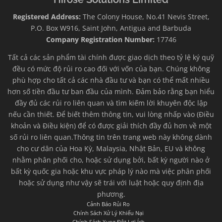
Registered Address:
The Colony House, No.41 Nevis Street,
P.O. Box W916, Saint John, Antigua and Barbuda
Company Registration Number:
17746
Tất cả các sản phẩm tài chính được giao dịch theo tỷ lệ ký quỹ
đều có mức độ rủi ro cao đối với vốn của bạn. Chúng không
phù hợp cho tất cả các nhà đầu tư và bạn có thể mất nhiều
hơn số tiền đầu tư ban đầu của mình. Đảm bảo rằng bạn hiểu
đầy đủ các rủi ro liên quan và tìm kiếm lời khuyên độc lập
nếu cần thiết. Để biết thêm thông tin, vui lòng nhấp vào (Điều
khoản và Điều kiện) để có được giải thích đầy đủ hơn về một
số rủi ro liên quan.Thông tin trên trang web này không dành
cho cư dân của Hoa Kỳ, Malaysia, Nhật Bản, EU và không
nhằm phân phối cho, hoặc sử dụng bởi, bất kỳ người nào ở
bất kỳ quốc gia hoặc khu vực pháp lý nào mà việc phân phối
hoặc sử dụng như vậy sẽ trái với luật hoặc quy định địa
phương.
Cảnh Báo Rủi Ro
Chính Sách Xử Lý Khiếu Nại
Chính Sách Xung Đột Lợi Ích