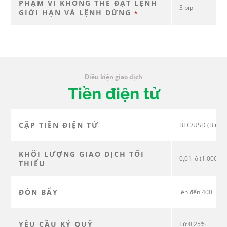
PHẠM VI KHÔNG THỂ ĐẶT LỆNH
3 pip
GIỚI HẠN VÀ LỆNH DỪNG
*
Điều kiện giao dịch
Tiền điện tử
CẶP TIỀN ĐIỆN TỬ
BTC/USD (Bitcoi
KHỐI LƯỢNG GIAO DỊCH TỐI
0,01 lô (1.000 đơ
THIỂU
ĐÒN BẨY
lên đến 400
YÊU CẦU KÝ QUỸ
Từ 0,25%