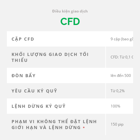
Điều kiện giao dịch
CFD
CẶP CFD
9 cặp (bao gồm D
KHỐI LƯỢNG GIAO DỊCH TỐI
CFD: Từ 0,1 CFD
THIỂU
ĐÒN BẨY
lên đến 500
YÊU CẦU KÝ QUỸ
Từ 0,2%
LỆNH DỪNG KÝ QUỸ
100%
PHẠM VI KHÔNG THỂ ĐẶT LỆNH
150 pip
GIỚI HẠN VÀ LỆNH DỪNG
*