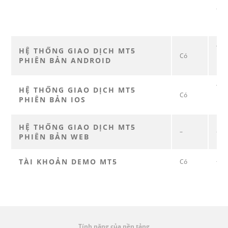
Kết 
CPU:
Bộ 
Tải
HỆ THỐNG GIAO DỊCH MT5
Có
Hệ đ
PHIÊN BẢN ANDROID
Tải
HỆ THỐNG GIAO DỊCH MT5
Có
Hệ đ
PHIÊN BẢN IOS
HỆ THỐNG GIAO DỊCH MT5
–
–
PHIÊN BẢN WEB
TÀI KHOẢN DEMO MT5
Có
Đăn
Tính năng của nền tảng