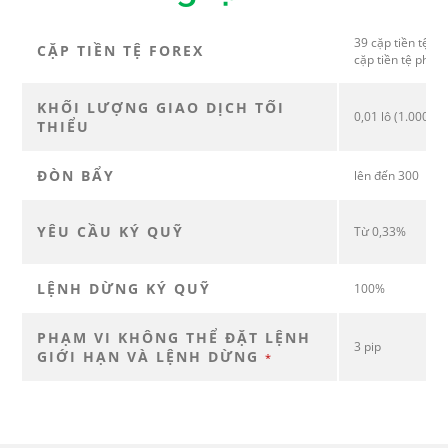
39 cặp tiền tệ (b
CẶP TIỀN TỆ FOREX
cặp tiền tệ phụ)
KHỐI LƯỢNG GIAO DỊCH TỐI
0,01 lô (1.000 đơ
THIỂU
ĐÒN BẨY
lên đến 300
YÊU CẦU KÝ QUỸ
Từ 0,33%
LỆNH DỪNG KÝ QUỸ
100%
PHẠM VI KHÔNG THỂ ĐẶT LỆNH
3 pip
GIỚI HẠN VÀ LỆNH DỪNG
*