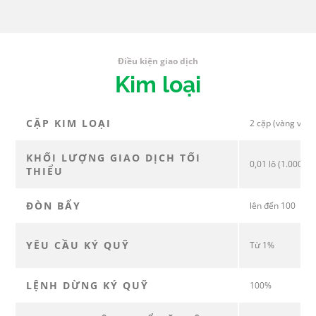
Điều kiện giao dịch
Kim loại
CẶP KIM LOẠI
2 cặp (vàng và b
KHỐI LƯỢNG GIAO DỊCH TỐI
0,01 lô (1.000 đơ
THIỂU
ĐÒN BẨY
lên đến 100
YÊU CẦU KÝ QUỸ
Từ 1%
LỆNH DỪNG KÝ QUỸ
100%