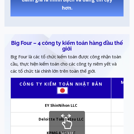
hơn.
Big Four – 4 công ty kiểm toán hàng đầu thế
giới
Big Four là các tổ chức kiểm toán được công nhận toàn
cầu, thực hiện kiểm toán cho các công ty niêm yết và
các tổ chức tài chính lớn trên toàn thế giới.
MẠNG
CÔNG TY KIỂM TOÁN NHẬT BẢN
EY ShinNihon LLC
E
Deloitte Tohmatsu LLC
KPMG AZSA LLC
Scrollable