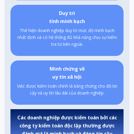
Duy trì
tính minh bạch
Thể hiện doanh nghiệp duy trì mức độ minh bạch
nhất định và có hệ thống đủ khả năng chịu sự kiểm
tra từ bên ngoài.
Minh chứng về
uy tín xã hội
Việc được kiểm toán chính là bằng chứng cho độ tin
cậy và uy tín lâu dài của doanh nghiệp.
Các doanh nghiệp được kiểm toán bởi các
công ty kiểm toán độc lập thường
được
đánh giá là minh bạch và đáng tin cậy