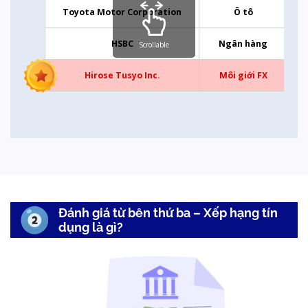
Toyota Motor Corporation
Ô tô
HSBC
Ngân hàng
Scrollable
Hirose Tusyo Inc.
Môi giới FX
Đánh giá từ bên thứ ba – Xếp hạng tín
dụng là gì?