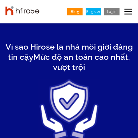
Skip
to
Blog
Register
Login
Menu
content
GIAO DỊCH
THỊ TRƯỜNG
KIẾN THỨC & HỌC HỎI
Vì sao Hirose là nhà môi giới đáng
tin cậy
Mức độ an toàn cao nhất,
TIẾNG VIỆT
ĐỐI TÁC
TRUNG TÂM HỖ TRỢ
CÔNG TY
vượt trội
English
Indonesian