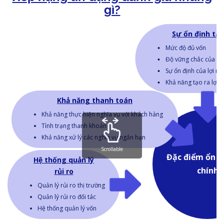
gì?
Sự ổn định tài
Mức độ đủ vốn
Độ vững chắc của tài
Sự ổn định của lợi n
Khả năng tạo ra lợi 
Khả năng thanh toán
Khả năng thực hiện nghĩa vụ với khách hàng
Tình trạng thanh khoản
Khả năng xử lý các nghĩa vụ ngắn hạn
Scrollable
Đặc điểm ổn đị
Hệ thống quản lý
chính
rủi ro
Quản lý rủi ro thị trường
Quản lý rủi ro đối tác
Hệ thống quản lý vốn