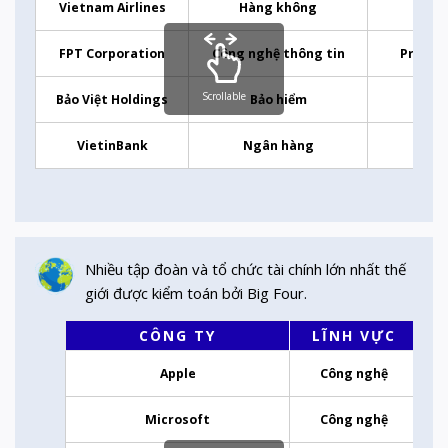
Vietnam Airlines
Hàng không
FPT Corporation
Công nghệ thông tin
Pricew
Scrollable
Bảo Việt Holdings
Bảo hiểm
VietinBank
Ngân hàng
Nhiều tập đoàn và tổ chức tài chính lớn nhất thế
giới được kiểm toán bởi Big Four.
CÔNG TY
LĨNH VỰC
Apple
Công nghệ
Microsoft
Công nghệ