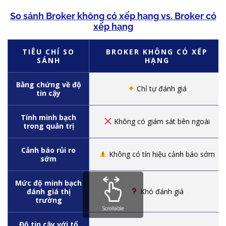
So sánh Broker không có xếp hạng vs. Broker có
xếp hạng
TIÊU CHÍ SO
BROKER KHÔNG CÓ XẾP
SÁNH
HẠNG
Bằng chứng về độ
Chỉ tự đánh giá
tin cậy
Tính minh bạch
Không có giám sát bên ngoài
trong quản trị
Cảnh báo rủi ro
Không có tín hiệu cảnh báo sớm
sớm
Mức độ minh bạch
đánh giá thị
Khó đánh giá
trường
Scrollable
Độ tin cậy với tổ