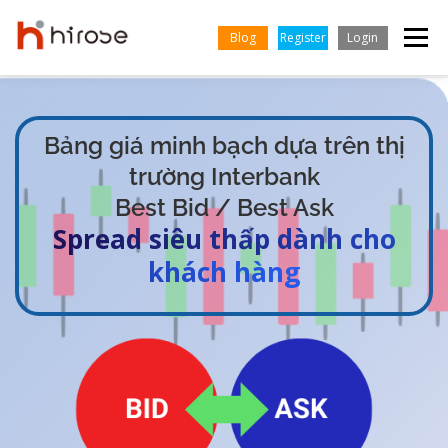
Skip
to
Blog
Register
Login
Menu
content
GIAO DỊCH
THỊ TRƯỜNG
KIẾN THỨC & HỌC HỎI
Bảng giá minh bạch dựa trên thị
trường Interbank
TIẾNG VIỆT
ĐỐI TÁC
TRUNG TÂM HỖ TRỢ
CÔNG TY
Best Bid / Best Ask
Spread siêu thấp dành cho
English
khách hàng
Indonesian