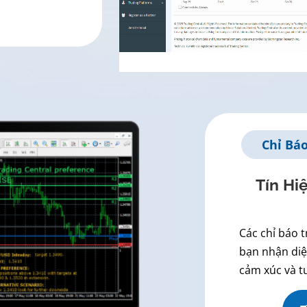
Chỉ Bá
Tín H
Các chỉ báo 
bạn nhận diện
cảm xúc và t