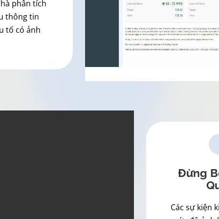
nhà phân tích
u thông tin
u tố có ảnh
Đừng Bỏ
Qu
Các sự kiện 