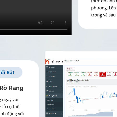
mức độ ảnh h
phương. Lên 
trong và sau
ổi Bật
 Rõ Ràng
g ngay với
 lỗ cụ thể.
ành động với