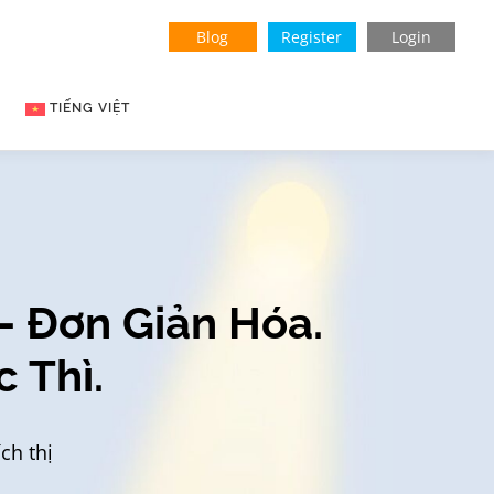
Blog
Register
Login
TIẾNG VIỆT
English
Indonesian
— Đơn Giản Hóa.
 Thì.
ch thị