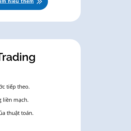
ìm hiểu thêm
Trading
c tiếp theo.
g liền mạch.
a thuật toán.