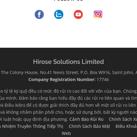
Hirose Solutions Limited
The Colony House, No.41 Nevis Street, P.O. Box W916, Saint John,
Company Registration Number:
17746
eo tỷ lệ ký quỹ đều có mức độ rủi ro cao đối với vốn của bạn. Chún
ủa mình. Đảm bảo rằng bạn hiểu đầy đủ các rủi ro liên quan và tìm 
và Điều kiện) để có được giải thích đầy đủ hơn về một số rủi ro li
 và không nhằm phân phối cho, hoặc sử dụng bởi, bất kỳ người nào
ới luật hoặc quy định địa phương.
Cảnh Báo Rủi Ro
Chính Sách X
ch Nhiệm Truyền Thông Tiếp Thị
Chính Sách Bảo Mật
Điều Khoả
Web