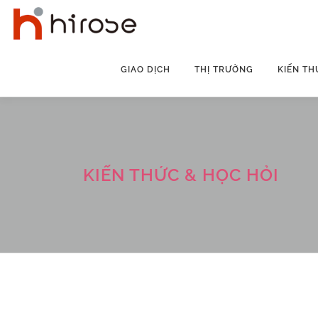
Skip
to
content
GIAO DỊCH
THỊ TRƯỜNG
KIẾN TH
KIẾN THỨC & HỌC HỎI