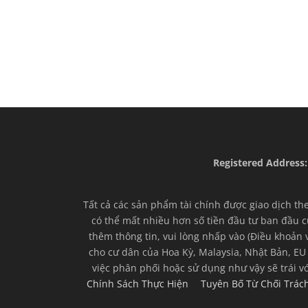
Registered Address:
Tất cả các sản phẩm tài chính được giao dịch th
có thể mất nhiều hơn số tiền đầu tư ban đầu c
thêm thông tin, vui lòng nhấp vào (Điều khoản 
cho cư dân của Hoa Kỳ, Malaysia, Nhật Bản, EU
việc phân phối hoặc sử dụng như vậy sẽ trái v
Chính Sách Thực Hiện
Tuyên Bố Từ Chối Trá