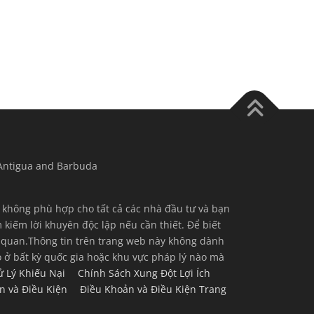
 Antigua and Barbuda
g không phù hợp cho tất cả các nhà đầu tư và bạn
kiếm lời khuyên độc lập nếu cần thiết. Để biết
ên quan.Thông tin trên trang web này không dành
 ở bất kỳ quốc gia hoặc khu vực pháp lý nào mà
ử Lý Khiếu Nại
Chính Sách Xung Đột Lợi Ích
n và Điều Kiện
Điều Khoản và Điều Kiện Trang