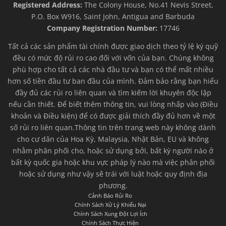
Registered Address:
The Colony House, No.41 Nevis Street,
P.O. Box W916, Saint John, Antigua and Barbuda
Company Registration Number:
17746
Tất cả các sản phẩm tài chính được giao dịch theo tỷ lệ ký quỹ
đều có mức độ rủi ro cao đối với vốn của bạn. Chúng không
phù hợp cho tất cả các nhà đầu tư và bạn có thể mất nhiều
hơn số tiền đầu tư ban đầu của mình. Đảm bảo rằng bạn hiểu
đầy đủ các rủi ro liên quan và tìm kiếm lời khuyên độc lập
nếu cần thiết. Để biết thêm thông tin, vui lòng nhấp vào (Điều
khoản và Điều kiện) để có được giải thích đầy đủ hơn về một
số rủi ro liên quan.Thông tin trên trang web này không dành
cho cư dân của Hoa Kỳ, Malaysia, Nhật Bản, EU và không
nhằm phân phối cho, hoặc sử dụng bởi, bất kỳ người nào ở
bất kỳ quốc gia hoặc khu vực pháp lý nào mà việc phân phối
hoặc sử dụng như vậy sẽ trái với luật hoặc quy định địa
phương.
Cảnh Báo Rủi Ro
Chính Sách Xử Lý Khiếu Nại
Chính Sách Xung Đột Lợi Ích
Chính Sách Thực Hiện