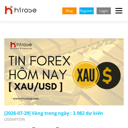
Skip
to
Blog
Register
Login
Menu
content
GIAO DỊCH
THỊ TRƯỜNG
KIẾN THỨC & HỌC HỎI
ĐỐI TÁC
TRUNG TÂM HỖ TRỢ
CÔNG TY
TIẾNG VIỆT
English
Indonesian
[2026-07-29] Vàng trong ngày : 3.982 dự kiến
(2026/07/29)