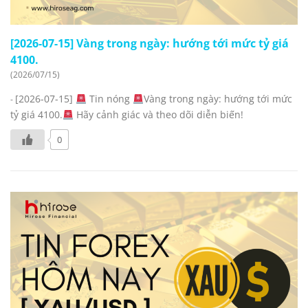
[2026-07-15] Vàng trong ngày: hướng tới mức tỷ giá
4100.
(2026/07/15)
[2026-07-15]
Tin nóng
Vàng trong ngày: hướng tới mức
-
tỷ giá 4100.
Hãy cảnh giác và theo dõi diễn biến!
0