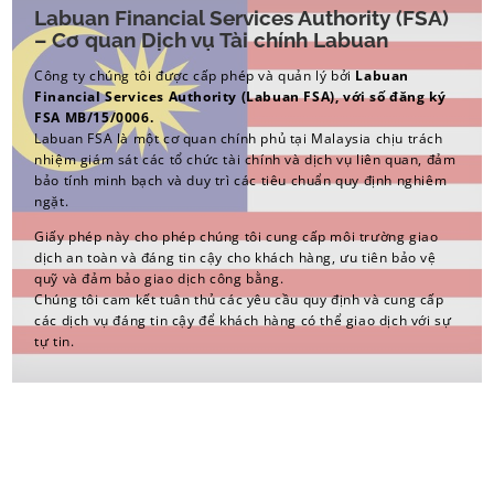
Labuan Financial Services Authority (FSA)
– Cơ quan Dịch vụ Tài chính Labuan
Công ty chúng tôi được cấp phép và quản lý bởi
Labuan
Financial Services Authority (Labuan FSA), với số đăng ký
FSA MB/15/0006.
Labuan FSA là một cơ quan chính phủ tại Malaysia chịu trách
nhiệm giám sát các tổ chức tài chính và dịch vụ liên quan, đảm
bảo tính minh bạch và duy trì các tiêu chuẩn quy định nghiêm
ngặt.
Giấy phép này cho phép chúng tôi cung cấp môi trường giao
dịch an toàn và đáng tin cậy cho khách hàng, ưu tiên bảo vệ
quỹ và đảm bảo giao dịch công bằng.
Chúng tôi cam kết tuân thủ các yêu cầu quy định và cung cấp
các dịch vụ đáng tin cậy để khách hàng có thể giao dịch với sự
tự tin.