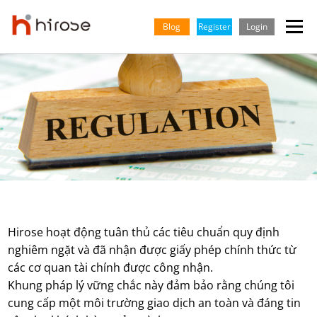
Skip
to
Blog
Register
Login
Menu
content
GIAO DỊCH
THỊ TRƯỜNG
KIẾN THỨC & HỌC HỎI
ĐỐI TÁC
TRUNG TÂM HỖ TRỢ
CÔNG TY
TIẾNG VIỆT
English
Indonesian
Hirose hoạt động tuân thủ các tiêu chuẩn quy định
nghiêm ngặt và đã nhận được giấy phép chính thức từ
các cơ quan tài chính được công nhận.
Khung pháp lý vững chắc này đảm bảo rằng chúng tôi
cung cấp một môi trường giao dịch an toàn và đáng tin