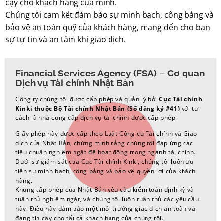
cậy cho khách hàng của mình.
Chúng tôi cam kết đảm bảo sự minh bạch, công bằng và
bảo vệ an toàn quỹ của khách hàng, mang đến cho bạn
sự tự tin và an tâm khi giao dịch.
Financial Services Agency (FSA) – Cơ quan
Dịch vụ Tài chính Nhật Bản
Công ty chúng tôi được cấp phép và quản lý bởi
Cục Tài chính
Kinki thuộc Bộ Tài chính Nhật Bản (Số đăng ký #41)
với tư
cách là nhà cung cấp dịch vụ tài chính được cấp phép.
Giấy phép này được cấp theo Luật Công cụ Tài chính và Giao
dịch của Nhật Bản, chứng minh rằng chúng tôi đáp ứng các
tiêu chuẩn nghiêm ngặt để hoạt động trong ngành tài chính.
Dưới sự giám sát của Cục Tài chính Kinki, chúng tôi luôn ưu
tiên sự minh bạch, công bằng và bảo vệ quyền lợi của khách
hàng.
Khung cấp phép của Nhật Bản yêu cầu kiểm toán định kỳ và
tuân thủ nghiêm ngặt, và chúng tôi luôn tuân thủ các yêu cầu
này. Điều này đảm bảo một môi trường giao dịch an toàn và
đáng tin cậy cho tất cả khách hàng của chúng tôi.