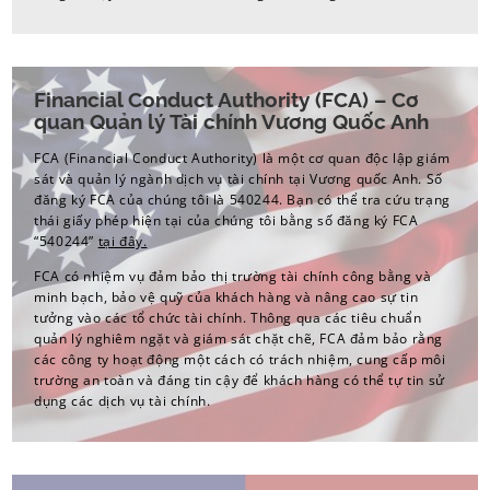
Financial Conduct Authority (FCA) – Cơ
quan Quản lý Tài chính Vương Quốc Anh
FCA (Financial Conduct Authority) là một cơ quan độc lập giám
sát và quản lý ngành dịch vụ tài chính tại Vương quốc Anh. Số
đăng ký FCA của chúng tôi là 540244. Bạn có thể tra cứu trạng
thái giấy phép hiện tại của chúng tôi bằng số đăng ký FCA
“540244”
tại đây.
FCA có nhiệm vụ đảm bảo thị trường tài chính công bằng và
minh bạch, bảo vệ quỹ của khách hàng và nâng cao sự tin
tưởng vào các tổ chức tài chính. Thông qua các tiêu chuẩn
quản lý nghiêm ngặt và giám sát chặt chẽ, FCA đảm bảo rằng
các công ty hoạt động một cách có trách nhiệm, cung cấp môi
trường an toàn và đáng tin cậy để khách hàng có thể tự tin sử
dụng các dịch vụ tài chính.