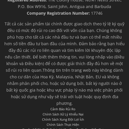
P.O. Box W916, Saint John, Antigua and Barbuda
Company Registration Number:
17746
Tất cả các sản phẩm tài chính được giao dịch theo tỷ lệ ký quỹ
đều có mức độ rủi ro cao đối với vốn của bạn. Chúng không
phù hợp cho tất cả các nhà đầu tư và bạn có thể mất nhiều
hơn số tiền đầu tư ban đầu của mình. Đảm bảo rằng bạn hiểu
đầy đủ các rủi ro liên quan và tìm kiếm lời khuyên độc lập
nếu cần thiết. Để biết thêm thông tin, vui lòng nhấp vào (Điều
khoản và Điều kiện) để có được giải thích đầy đủ hơn về một
số rủi ro liên quan.Thông tin trên trang web này không dành
cho cư dân của Hoa Kỳ, Malaysia, Nhật Bản, EU và không
nhằm phân phối cho, hoặc sử dụng bởi, bất kỳ người nào ở
bất kỳ quốc gia hoặc khu vực pháp lý nào mà việc phân phối
hoặc sử dụng như vậy sẽ trái với luật hoặc quy định địa
phương.
Cảnh Báo Rủi Ro
Chính Sách Xử Lý Khiếu Nại
Chính Sách Xung Đột Lợi Ích
Chính Sách Thực Hiện