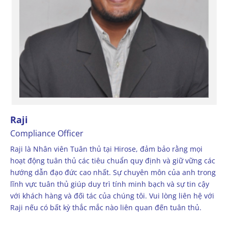
Raji
Compliance Officer
Raji là Nhân viên Tuân thủ tại Hirose, đảm bảo rằng mọi
hoạt động tuân thủ các tiêu chuẩn quy định và giữ vững các
hướng dẫn đạo đức cao nhất. Sự chuyên môn của anh trong
lĩnh vực tuân thủ giúp duy trì tính minh bạch và sự tin cậy
với khách hàng và đối tác của chúng tôi. Vui lòng liên hệ với
Raji nếu có bất kỳ thắc mắc nào liên quan đến tuân thủ.