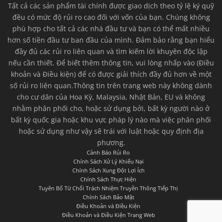
Tất cả các sản phẩm tài chính được giao dịch theo tỷ lệ ký quỹ
đều có mức độ rủi ro cao đối với vốn của bạn. Chúng không
phù hợp cho tất cả các nhà đầu tư và bạn có thể mất nhiều
hơn số tiền đầu tư ban đầu của mình. Đảm bảo rằng bạn hiểu
đầy đủ các rủi ro liên quan và tìm kiếm lời khuyên độc lập
nếu cần thiết. Để biết thêm thông tin, vui lòng nhấp vào (Điều
khoản và Điều kiện) để có được giải thích đầy đủ hơn về một
số rủi ro liên quan.Thông tin trên trang web này không dành
cho cư dân của Hoa Kỳ, Malaysia, Nhật Bản, EU và không
nhằm phân phối cho, hoặc sử dụng bởi, bất kỳ người nào ở
bất kỳ quốc gia hoặc khu vực pháp lý nào mà việc phân phối
hoặc sử dụng như vậy sẽ trái với luật hoặc quy định địa
phương.
Cảnh Báo Rủi Ro
Chính Sách Xử Lý Khiếu Nại
Chính Sách Xung Đột Lợi Ích
Chính Sách Thực Hiện
Tuyên Bố Từ Chối Trách Nhiệm Truyền Thông Tiếp Thị
Chính Sách Bảo Mật
Điều Khoản và Điều Kiện
Điều Khoản và Điều Kiện Trang Web