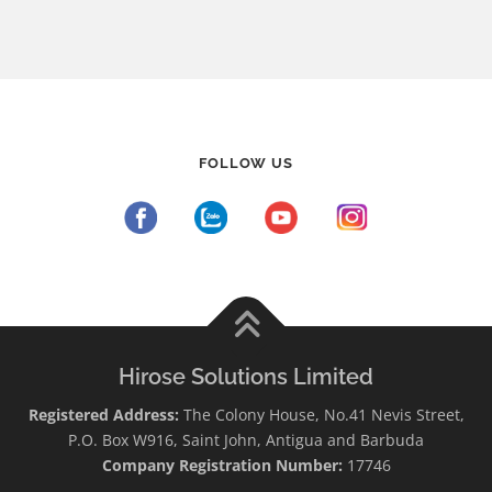
FOLLOW US
Hirose Solutions Limited
Registered Address:
The Colony House, No.41 Nevis Street,
P.O. Box W916, Saint John, Antigua and Barbuda
Company Registration Number:
17746