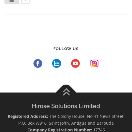
FOLLOW US
Hirose Solutions Limited
Registered Address:
The Colony House, No.41 Nevis Street,
P.O. Box W916, Saint John, Antigua and Barbuda
Company Registration Number:
17746