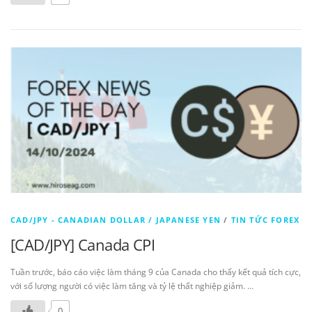
CAD/JPY - CANADIAN DOLLAR / JAPANESE YEN
/
TIN TỨC FOREX
[CAD/JPY] Canada CPI
Tuần trước, báo cáo việc làm tháng 9 của Canada cho thấy kết quả tích cực,
với số lượng người có việc làm tăng và tỷ lệ thất nghiệp giảm. …
0