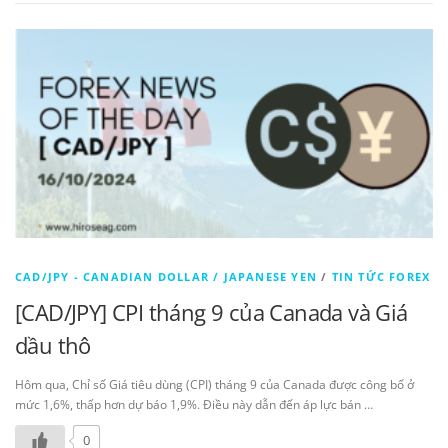
CAD/JPY - CANADIAN DOLLAR / JAPANESE YEN
/
TIN TỨC FOREX
[CAD/JPY] CPI tháng 9 của Canada và Giá
dầu thô
Hôm qua, Chỉ số Giá tiêu dùng (CPI) tháng 9 của Canada được công bố ở
mức 1,6%, thấp hơn dự báo 1,9%. Điều này dẫn đến áp lực bán …
0