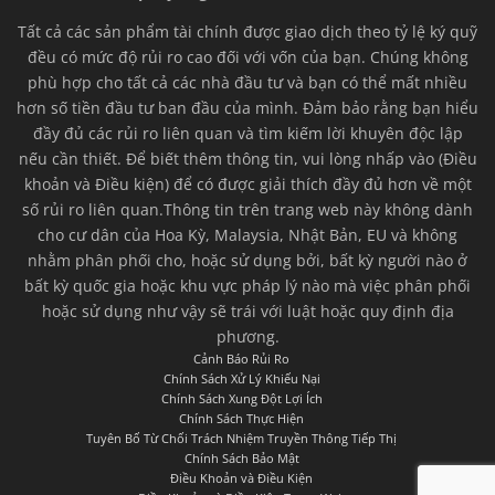
Tất cả các sản phẩm tài chính được giao dịch theo tỷ lệ ký quỹ
đều có mức độ rủi ro cao đối với vốn của bạn. Chúng không
phù hợp cho tất cả các nhà đầu tư và bạn có thể mất nhiều
hơn số tiền đầu tư ban đầu của mình. Đảm bảo rằng bạn hiểu
đầy đủ các rủi ro liên quan và tìm kiếm lời khuyên độc lập
nếu cần thiết. Để biết thêm thông tin, vui lòng nhấp vào (Điều
khoản và Điều kiện) để có được giải thích đầy đủ hơn về một
số rủi ro liên quan.Thông tin trên trang web này không dành
cho cư dân của Hoa Kỳ, Malaysia, Nhật Bản, EU và không
nhằm phân phối cho, hoặc sử dụng bởi, bất kỳ người nào ở
bất kỳ quốc gia hoặc khu vực pháp lý nào mà việc phân phối
hoặc sử dụng như vậy sẽ trái với luật hoặc quy định địa
phương.
Cảnh Báo Rủi Ro
Chính Sách Xử Lý Khiếu Nại
Chính Sách Xung Đột Lợi Ích
Chính Sách Thực Hiện
Tuyên Bố Từ Chối Trách Nhiệm Truyền Thông Tiếp Thị
Chính Sách Bảo Mật
Điều Khoản và Điều Kiện