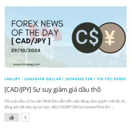
CAD/JPY - CANADIAN DOLLAR / JAPANESE YEN
/
TIN TỨC FOREX
[CAD/JPY] Sự suy giảm giá dầu thô
Với cuộc bầu cử hạ viện Nhật Bản dẫn đến việc đảng cầm quyền mất đa số,
đồng yên đã chịu áp lực bán, đẩy CAD/JPY (Đô la Canada/Yên) lên …
0