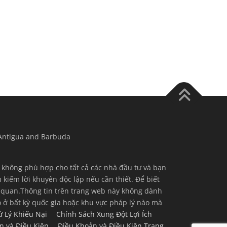
 Antigua and Barbuda
g không phù hợp cho tất cả các nhà đầu tư và bạn
kiếm lời khuyên độc lập nếu cần thiết. Để biết
ên quan.Thông tin trên trang web này không dành
 ở bất kỳ quốc gia hoặc khu vực pháp lý nào mà
ử Lý Khiếu Nại
Chính Sách Xung Đột Lợi Ích
n và Điều Kiện
Điều Khoản và Điều Kiện Trang