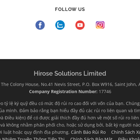
FOLLOW US
Hirose Solutions Limited
The Colony House, No.41 Nevis Street, P.O. Box W916, Saint John,
Company Registration Number:
17746
eo tỷ lệ ký quỹ đều có mức độ rủi ro cao đối với vốn của bạn. Chún
ủa mình. Đảm bảo rằng bạn hiểu đầy đủ các rủi ro liên quan và tìm 
và Điều kiện) để có được giải thích đầy đủ hơn về một số rủi ro li
 và không nhằm phân phối cho, hoặc sử dụng bởi, bất kỳ người nào
ới luật hoặc quy định địa phương.
Cảnh Báo Rủi Ro
Chính Sách X
ch Nhiệm Truyền Thông Tiếp Thị
Chính Sách Bảo Mật
Điều Khoả