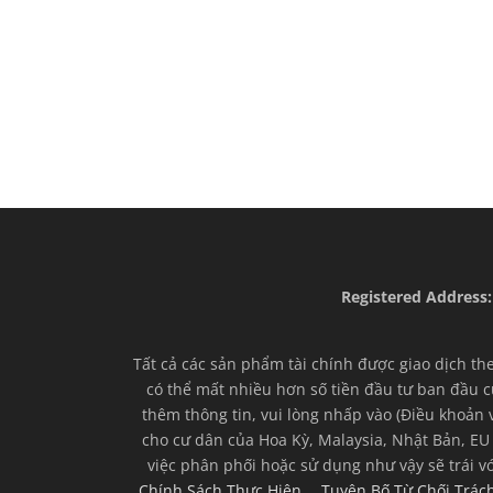
a
v
i
g
a
t
i
Registered Address:
o
Tất cả các sản phẩm tài chính được giao dịch th
n
có thể mất nhiều hơn số tiền đầu tư ban đầu c
thêm thông tin, vui lòng nhấp vào (Điều khoản 
cho cư dân của Hoa Kỳ, Malaysia, Nhật Bản, EU
việc phân phối hoặc sử dụng như vậy sẽ trái v
Chính Sách Thực Hiện
Tuyên Bố Từ Chối Trá