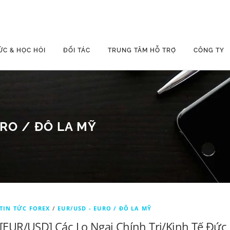
ỨC & HỌC HỎI
ĐỐI TÁC
TRUNG TÂM HỖ TRỢ
CÔNG TY
RO / ĐÔ LA MỸ
TIN TỨC FOREX
/
EUR/USD - EURO / ĐÔ LA MỸ
[EUR/USD] Các Lo Ngại Chính Trị/Kinh Tế Đức