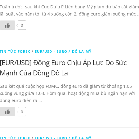
Tuần trước, sau khi Cục Dự trữ Liên bang Mỹ giảm dự báo cắt giảm
lãi suất vào năm tới từ 4 xuống còn 2, đồng euro giảm xuống mức 
0
TIN TỨC FOREX
/
EUR/USD - EURO / ĐÔ LA MỸ
[EUR/USD] Đồng Euro Chịu Áp Lực Do Sức
Mạnh Của Đồng Đô La
Sau kết quả cuộc họp FOMC, đồng euro đã giảm từ khoảng 1,05
xuống vùng giữa 1,03. Hôm qua, hoạt động mua bù ngắn hạn với
đồng euro diễn ra …
0
TIN TỨC FOREX
/
EUR/USD - EURO / ĐÔ LA MỸ