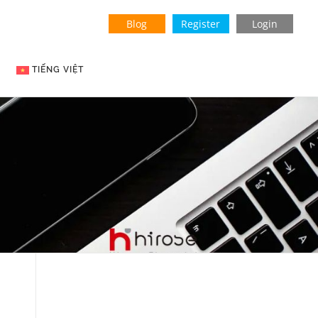
Blog
Register
Login
TIẾNG VIỆT
English
Indonesian