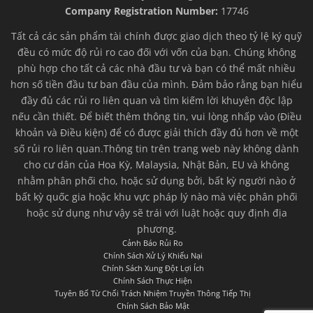
Company Registration Number:
17746
Tất cả các sản phẩm tài chính được giao dịch theo tỷ lệ ký quỹ
đều có mức độ rủi ro cao đối với vốn của bạn. Chúng không
phù hợp cho tất cả các nhà đầu tư và bạn có thể mất nhiều
hơn số tiền đầu tư ban đầu của mình. Đảm bảo rằng bạn hiểu
đầy đủ các rủi ro liên quan và tìm kiếm lời khuyên độc lập
nếu cần thiết. Để biết thêm thông tin, vui lòng nhấp vào (Điều
khoản và Điều kiện) để có được giải thích đầy đủ hơn về một
số rủi ro liên quan.Thông tin trên trang web này không dành
cho cư dân của Hoa Kỳ, Malaysia, Nhật Bản, EU và không
nhằm phân phối cho, hoặc sử dụng bởi, bất kỳ người nào ở
bất kỳ quốc gia hoặc khu vực pháp lý nào mà việc phân phối
hoặc sử dụng như vậy sẽ trái với luật hoặc quy định địa
phương.
Cảnh Báo Rủi Ro
Chính Sách Xử Lý Khiếu Nại
Chính Sách Xung Đột Lợi Ích
Chính Sách Thực Hiện
Tuyên Bố Từ Chối Trách Nhiệm Truyền Thông Tiếp Thị
Chính Sách Bảo Mật