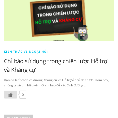
KIẾN THỨC VỀ NGOẠI HỐI
Chỉ báo sử dụng trong chiến lược Hỗ trợ
và Kháng cự
Bạn đã biết cách vẽ đường Kháng cự và Hỗ trợ ở chủ đề trước. Hôm nay,
chúng ta sẽ tìm hiểu về một chỉ báo để xác định đường …
0
P
o