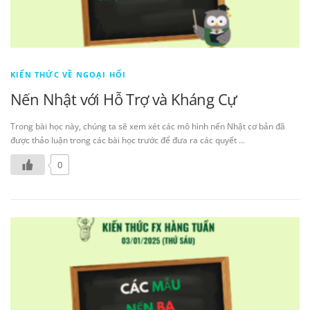
KIẾN THỨC VỀ NGOẠI HỐI
Nến Nhật với Hỗ Trợ và Kháng Cự
Trong bài học này, chúng ta sẽ xem xét các mô hình nến Nhật cơ bản đã
được thảo luận trong các bài học trước để đưa ra các quyết …
0