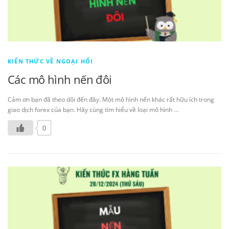
KIẾN THỨC VỀ NGOẠI HỐI
Các mô hình nến đôi
Cảm ơn bạn đã theo dõi đến đây. Một mô hình nến khác rất hữu ích trong
giao dịch forex của bạn. Hãy cùng tìm hiểu về loại mô hình …
0