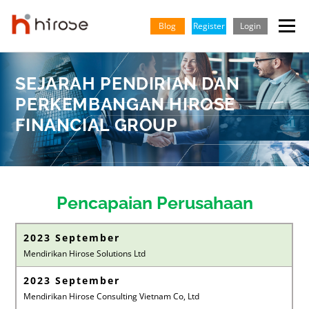
Skip
to
Blog
Register
Login
Menu
content
SEJARAH PENDIRIAN DAN
TRADING
MARKETS
INSIGHTS & LEARNING
PERKEMBANGAN HIROSE
FINANCIAL GROUP
PARTNERSHIP
HELP CENTER
COMPANY
INDONESIA
English
Pencapaian Perusahaan
Vietnamese
2023 September
Mendirikan Hirose Solutions Ltd
2023 September
Mendirikan Hirose Consulting Vietnam Co, Ltd