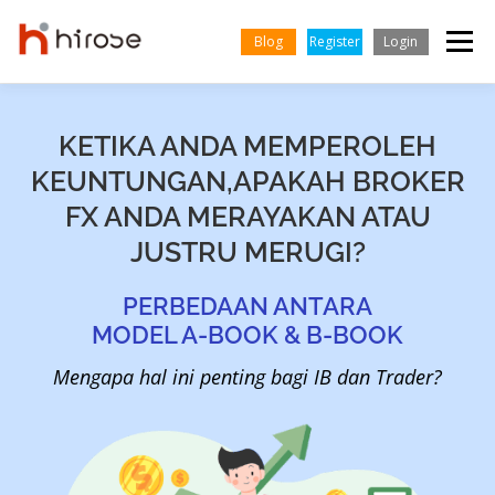
Skip
to
Blog
Register
Login
Menu
content
TRADING
MARKETS
INSIGHTS & LEARNING
KETIKA ANDA MEMPEROLEH
KEUNTUNGAN,
APAKAH BROKER
INDONESIA
FX ANDA MERAYAKAN ATAU
PARTNERSHIP
HELP CENTER
COMPANY
JUSTRU MERUGI?
English
PERBEDAAN ANTARA
Vietnamese
MODEL A-BOOK & B-BOOK
Mengapa hal ini penting bagi IB dan Trader?