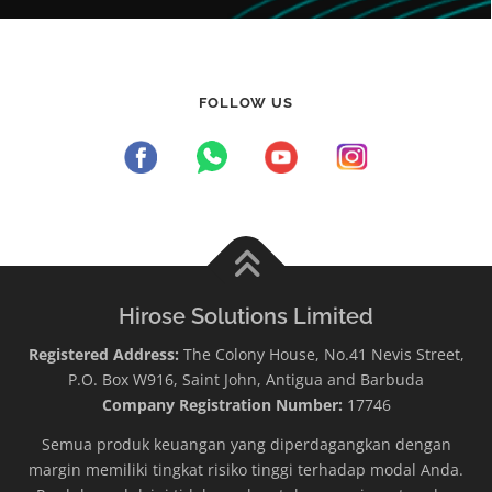
FOLLOW US
Hirose Solutions Limited
Registered Address:
The Colony House, No.41 Nevis Street,
P.O. Box W916, Saint John, Antigua and Barbuda
Company Registration Number:
17746
Semua produk keuangan yang diperdagangkan dengan
margin memiliki tingkat risiko tinggi terhadap modal Anda.