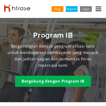
Skip
to
Blog
Register
Login
Menu
content
TRADING
MARKETS
INSIGHTS & LEARNING
Program IB
PARTNERSHIP
HELP CENTER
COMPANY
INDONESIA
Bergabunglah dengan program afiliasi kami
untuk mendapatkan pembayaran yang menarik
dan jadilah bagian dari komunitas Forex
English
tepercaya kami
Vietnamese
Bergabung dengan Program IB