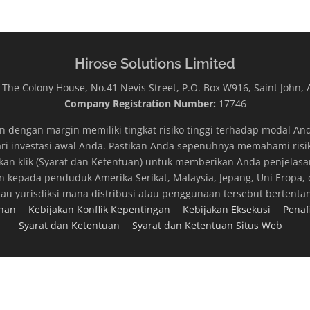
Hirose Solutions Limited
The Colony House, No.41 Nevis Street, P.O. Box W916, Saint John,
Company Registration Number:
17746
engan margin memiliki tingkat risiko tinggi terhadap modal And
ri investasi awal Anda. Pastikan Anda sepenuhnya memahami risiko
ilakan klik (Syarat dan Ketentuan) untuk memberikan Anda penjelasa
ukan kepada penduduk Amerika Serikat, Malaysia, Jepang, Uni Eropa
tau yurisdiksi mana distribusi atau penggunaan tersebut berten
luhan
Kebijakan Konflik Kepentingan
Kebijakan Eksekusi
Pena
Syarat dan Ketentuan
Syarat dan Ketentuan Situs Web