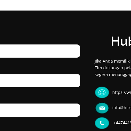
Hu
Jika Anda memilik
Tim dukungan pel
segera menanggap
https://
info@hir
+447441