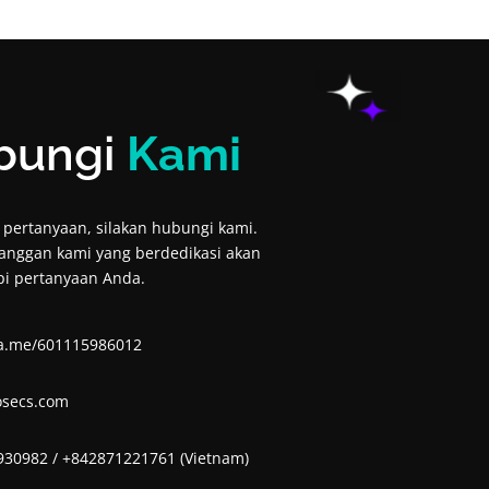
bungi
Kami
i pertanyaan, silakan hubungi kami.
anggan kami yang berdedikasi akan
i pertanyaan Anda.
wa.me/601115986012
osecs.com
930982
/
+842871221761 (Vietnam)