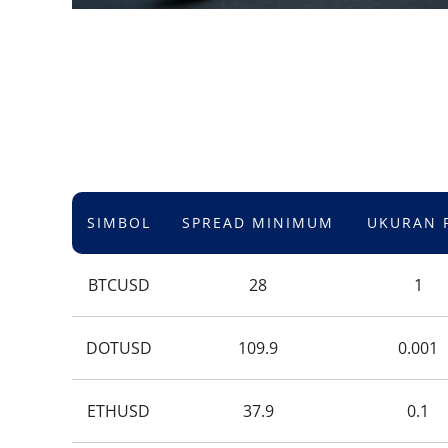
SIMBOL
SPREAD MINIMUM
UKURAN 
BTCUSD
28
1
DOTUSD
109.9
0.001
ETHUSD
37.9
0.1