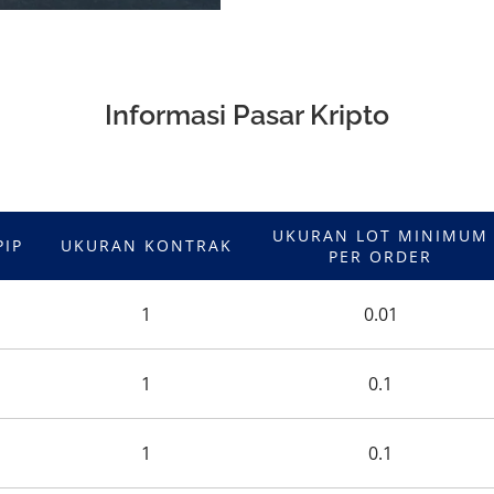
Informasi Pasar Kripto
UKURAN LOT MINIMUM
PIP
UKURAN KONTRAK
PER ORDER
1
0.01
1
0.1
1
0.1