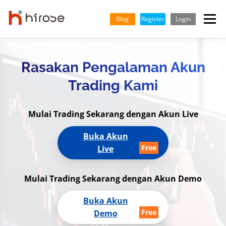
Skip
to
Blog
Register
Login
Menu
content
TRADING
MARKETS
INSIGHTS & LEARNING
Rasakan Pengalaman Akun
Trading Kami
PARTNERSHIP
HELP CENTER
COMPANY
INDONESIA
Mulai Trading Sekarang dengan Akun Live
English
Buka Akun
Live
Vietnamese
Mulai Trading Sekarang dengan Akun Demo
Buka Akun
Demo