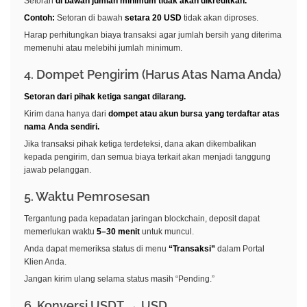
Setoran
di bawah jumlah minimum tidak akan dikreditkan.
Contoh:
Setoran di bawah
setara 20 USD
tidak akan diproses.
Harap perhitungkan biaya transaksi agar jumlah bersih yang diterima
memenuhi atau melebihi jumlah minimum.
4. Dompet Pengirim (Harus Atas Nama Anda)
Setoran dari pihak ketiga sangat dilarang.
Kirim dana hanya dari
dompet atau akun bursa yang terdaftar atas
nama Anda sendiri.
Jika transaksi pihak ketiga terdeteksi, dana akan dikembalikan
kepada pengirim, dan semua biaya terkait akan menjadi tanggung
jawab pelanggan.
5. Waktu Pemrosesan
Tergantung pada kepadatan jaringan blockchain, deposit dapat
memerlukan waktu
5–30 menit
untuk muncul.
Anda dapat memeriksa status di menu
“Transaksi”
dalam Portal
Klien Anda.
Jangan kirim ulang selama status masih “Pending.”
6. Konversi USDT → USD