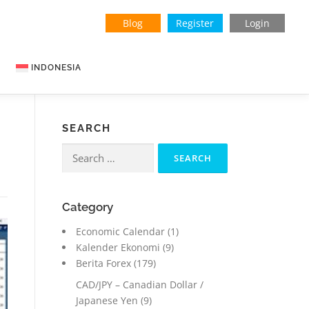
Blog
Register
Login
INDONESIA
English
SEARCH
Vietnamese
Search
for:
Category
Economic Calendar
(1)
Kalender Ekonomi
(9)
Berita Forex
(179)
CAD/JPY – Canadian Dollar /
Japanese Yen
(9)